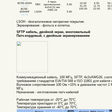
cat.5
4 пары,
BC5E-4DSH
10.00
6.50
50.
ПВХ
одножильные,
5.90
cat.5e
31.25
11.70
42.
4x2x0,51 мм
100.00
22.00
35.
BC5E-
AWG 24
4DSHHF
LSOH
5.90
cat.5e
LSOH - безгалогеновое негорючее покрытие.
Экранирование - фольга и оплетка.
SFTP кабель, двойной экран, многожильный
Патч-кордовый, с двойным экранированием
Коммуникационный кабель, 100 МГц, SFTP, 4х2хAWG26, соот
требованиям стандартов EIA/TIA 568 и ISO 11801 для кабеля к
Волновое сопротивление 100 Ом +15% в диапазоне частот 1 М
МГц.
Назначение - изготовление патч-кабелей
Рабочая температура от -20°C до 70°C.
Температура прокладки от 0°C до 70°C.
Температура хранения от -40°C до 70°C.
диам.
M
Наруж.
Частота
MAX затух.