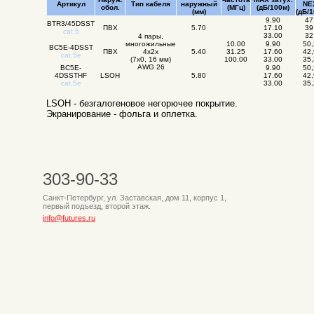
Артикул
Тип кабеля
наружный
NE
обол.
(MГц)
(дБ/100м)
(мм)
(дБ/
9.90
47
BTR3/45DSST
ПВХ
5.70
17.10
39
cat.5
33.00
32
4 пары,
многожильные
10.00
9.90
50
BC5E-4DSST
ПВХ
4х2х
5.40
31.25
17.60
42
cat.5e
(7х0, 16 мм)
100.00
33.00
35
AWG 26
BC5E-
9.90
50
4DSSTHF
LSOH
5.80
17.60
42
cat.5e
33.00
35
LSOH - безгалогеновое негорючее покрытие.
Экранирование - фольга и оплетка.
303-90-33
Санкт-Петербург, ул. Заставская, дом 11, корпус 1,
первый подъезд, второй этаж.
info@futures.ru