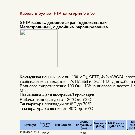
Кабель в бухтах, FTP, категория 5 и 5e
SFTP кабель, двойной экран, одножильный
Магистральный, с двойным экранированием
Коммуникационный кабель, 100 МГц, SFTP, 4х2хAWG24, соот
требованиям стандартов EIA/TIA 568 и ISO 11801 для кабеля к
Волновое сопротивление 100 Ом +15% в диапазоне частот 1 М
МГц.
Назначение - для внутренней прокладки.
Рабочая температура от -20°C до 70°C.
Температура прокладки от 0°C до 70°C.
Температура хранения от -40°C до 70°C.
диам.
MI
Наруж.
Частота
MAX затух.
Артикул
Тип кабеля
наружный
NE
обол.
(MГц)
(дБ/100м)
(мм)
(дБ/1
BTR3/45DSH
ПВХ
5.80