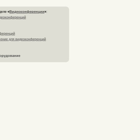
зделе
«
Видеоконференции
»
:
деоконференций
ференций
ение для видеоконференций
орудование