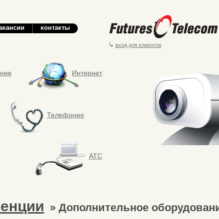
акансии
контакты
вход для клиентов
ание
Интернет
Телефония
АТС
енции
» Дополнительное оборудован